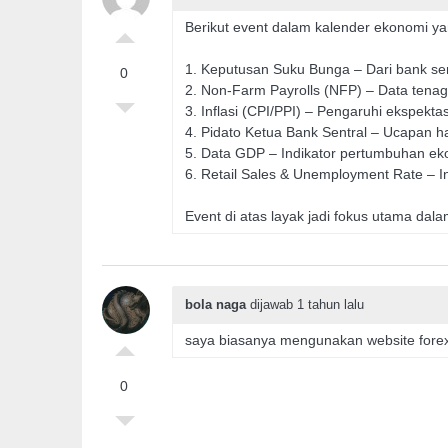
Berikut event dalam kalender ekonomi ya
1. Keputusan Suku Bunga – Dari bank se
0
2. Non-Farm Payrolls (NFP) – Data tenag
3. Inflasi (CPI/PPI) – Pengaruhi ekspekt
4. Pidato Ketua Bank Sentral – Ucapan h
5. Data GDP – Indikator pertumbuhan e
6. Retail Sales & Unemployment Rate – I
Event di atas layak jadi fokus utama dala
bola naga
dijawab 1 tahun lalu
saya biasanya mengunakan website forex
0