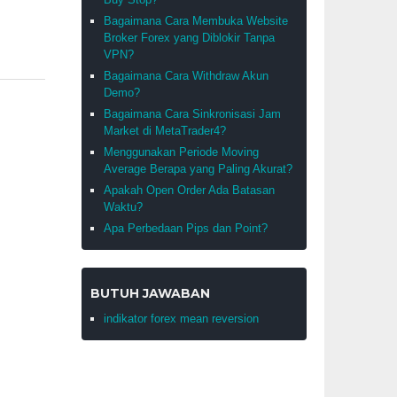
Bagaimana Cara Membuka Website
Broker Forex yang Diblokir Tanpa
VPN?
Bagaimana Cara Withdraw Akun
Demo?
Bagaimana Cara Sinkronisasi Jam
Market di MetaTrader4?
Menggunakan Periode Moving
Average Berapa yang Paling Akurat?
Apakah Open Order Ada Batasan
Waktu?
Apa Perbedaan Pips dan Point?
BUTUH JAWABAN
indikator forex mean reversion