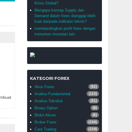
Krisis Global?
Mengapa konsep Supply dan
Demand dalam forex dianggap lebih
kuat daripada indikator teknis?
membandingkan profit forex dengan
instrumen investasi lain
KATEGORI FOREX
Akun Forex
(92)
Analisa Fundamental
(115)
embuat
Analisa Teknikal
(51)
Binary Option
(8)
Blokir Akses
(6)
Broker Forex
(104)
Cara Trading
(319)