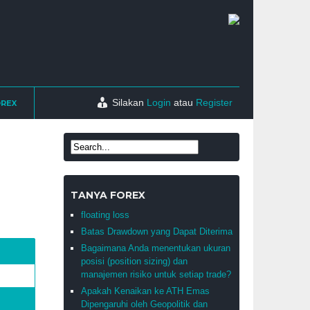
Silakan
Login
atau
Register
OREX
TANYA FOREX
floating loss
Batas Drawdown yang Dapat Diterima
Bagaimana Anda menentukan ukuran
posisi (position sizing) dan
manajemen risiko untuk setiap trade?
Apakah Kenaikan ke ATH Emas
Dipengaruhi oleh Geopolitik dan