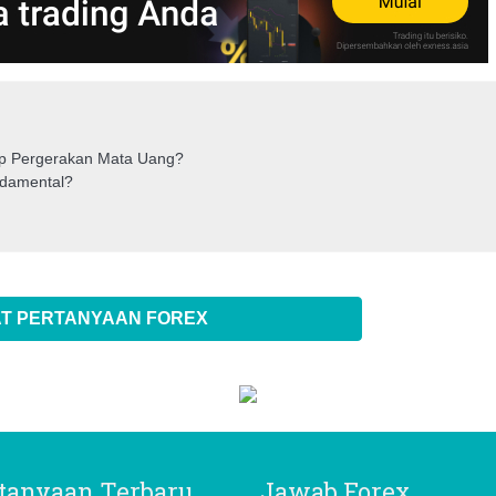
dap Pergerakan Mata Uang?
ndamental?
T PERTANYAAN FOREX
tanyaan Terbaru
Jawab Forex