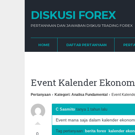
DISKUSI FOREX
PERTANYAAN DAN JAWABAN DISKUSI TRADING FOREX
HOME
DAFTAR PERTANYAAN
PERT
Event Kalender Ekonom
›
›
Pertanyaan
Kategori: Analisa Fundamental
Event Kalende
C Sasmito
tanya 1 tahun lalu
Event mana saja dalam kalender ekonomi
Tag pertanyaan:
berita forex
,
kalender eko
0