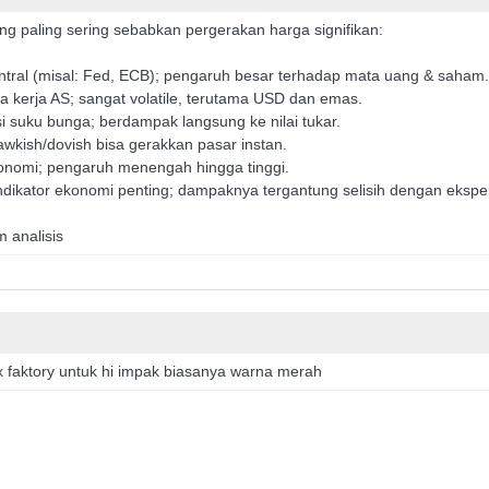
ng paling sering sebabkan pergerakan harga signifikan:
ntral (misal: Fed, ECB); pengaruh besar terhadap mata uang & saha
a kerja AS; sangat volatile, terutama USD dan emas.
asi suku bunga; berdampak langsung ke nilai tukar.
awkish/dovish bisa gerakkan pasar instan.
konomi; pengaruh menengah hingga tinggi.
ndikator ekonomi penting; dampaknya tergantung selisih dengan ekspek
m analisis
 faktory untuk hi impak biasanya warna merah