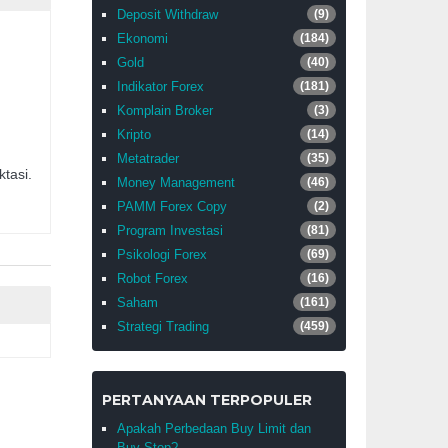
Deposit Withdraw
(9)
Ekonomi
(184)
Gold
(40)
m.
Indikator Forex
(181)
Komplain Broker
(3)
Kripto
(14)
Metatrader
(35)
tasi.
Money Management
(46)
PAMM Forex Copy
(2)
Program Investasi
(81)
Psikologi Forex
(69)
Robot Forex
(16)
Saham
(161)
Strategi Trading
(459)
PERTANYAAN TERPOPULER
Apakah Perbedaan Buy Limit dan
Buy Stop?