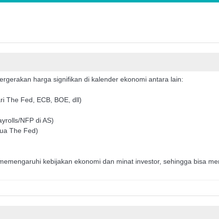
rgerakan harga signifikan di kalender ekonomi antara lain:
i The Fed, ECB, BOE, dll)
ayrolls/NFP di AS)
Ketua The Fed)
g memengaruhi kebijakan ekonomi dan minat investor, sehingga bisa m