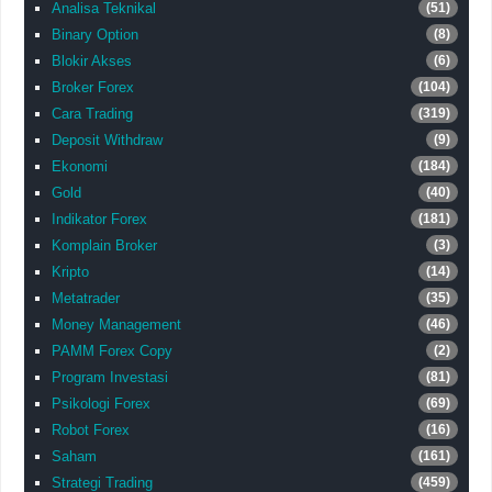
Analisa Teknikal
(51)
Binary Option
(8)
Blokir Akses
(6)
Broker Forex
(104)
Cara Trading
(319)
Deposit Withdraw
(9)
Ekonomi
(184)
Gold
(40)
Indikator Forex
(181)
Komplain Broker
(3)
Kripto
(14)
Metatrader
(35)
Money Management
(46)
PAMM Forex Copy
(2)
Program Investasi
(81)
Psikologi Forex
(69)
Robot Forex
(16)
Saham
(161)
Strategi Trading
(459)