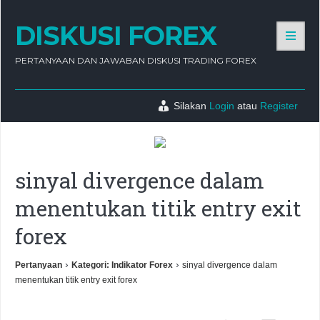
DISKUSI FOREX
PERTANYAAN DAN JAWABAN DISKUSI TRADING FOREX
Silakan
Login
atau
Register
sinyal divergence dalam
menentukan titik entry exit
forex
›
›
Pertanyaan
Kategori: Indikator Forex
sinyal divergence dalam
menentukan titik entry exit forex