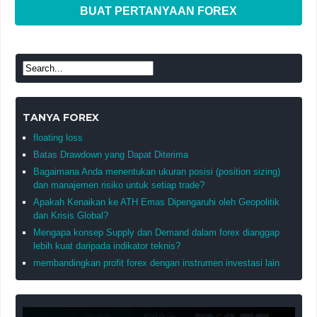
BUAT PERTANYAAN FOREX
TANYA FOREX
floating loss
Batas Drawdown yang Dapat Diterima
Bagaimana Anda menentukan ukuran posisi (position sizing)
dan manajemen risiko untuk setiap trade?
Apakah Kenaikan ke ATH Emas Dipengaruhi oleh Geopolitik
dan Krisis Global?
Mengapa konsep Supply dan Demand dalam forex dianggap
lebih kuat daripada indikator teknis?
membandingkan profit forex dengan instrumen investasi lain