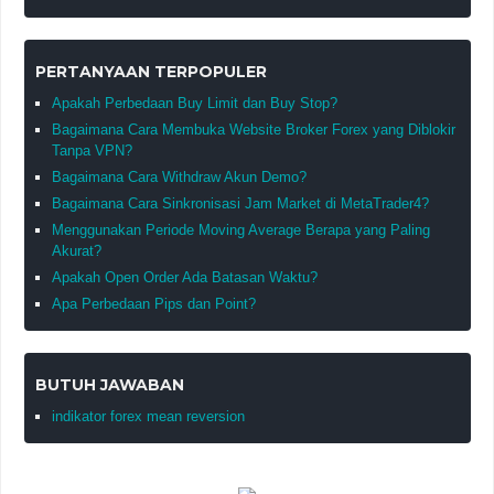
PERTANYAAN TERPOPULER
Apakah Perbedaan Buy Limit dan Buy Stop?
Bagaimana Cara Membuka Website Broker Forex yang Diblokir
Tanpa VPN?
Bagaimana Cara Withdraw Akun Demo?
Bagaimana Cara Sinkronisasi Jam Market di MetaTrader4?
Menggunakan Periode Moving Average Berapa yang Paling
Akurat?
Apakah Open Order Ada Batasan Waktu?
Apa Perbedaan Pips dan Point?
BUTUH JAWABAN
indikator forex mean reversion