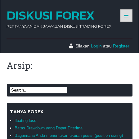
DISKUSI FOREX
PERTANYAAN DAN JAWABAN DISKUSI TRADING FOREX
Silakan
Login
atau
Register
Arsip:
TANYA FOREX
floating loss
Batas Drawdown yang Dapat Diterima
Bagaimana Anda menentukan ukuran posisi (position sizing)