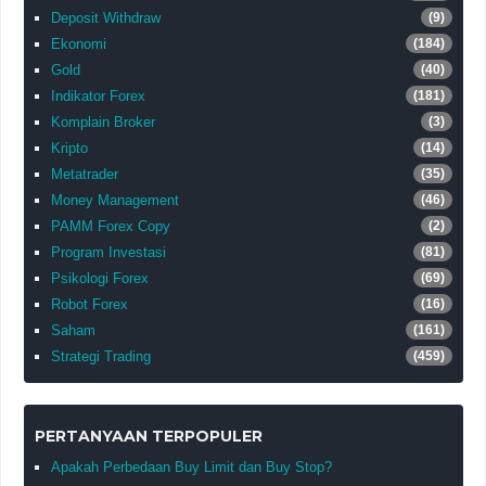
Deposit Withdraw
(9)
Ekonomi
(184)
Gold
(40)
Indikator Forex
(181)
Komplain Broker
(3)
Kripto
(14)
Metatrader
(35)
Money Management
(46)
PAMM Forex Copy
(2)
Program Investasi
(81)
Psikologi Forex
(69)
Robot Forex
(16)
Saham
(161)
Strategi Trading
(459)
PERTANYAAN TERPOPULER
Apakah Perbedaan Buy Limit dan Buy Stop?