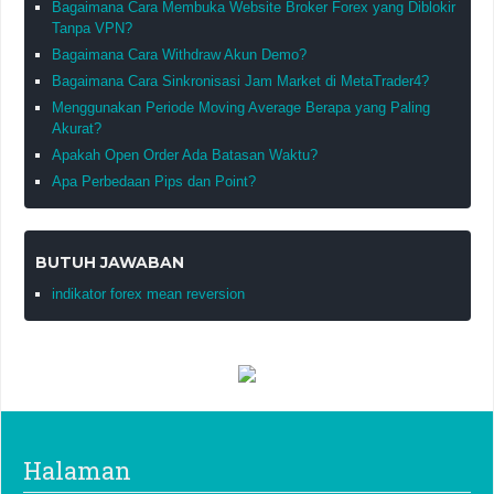
Bagaimana Cara Membuka Website Broker Forex yang Diblokir
Tanpa VPN?
Bagaimana Cara Withdraw Akun Demo?
Bagaimana Cara Sinkronisasi Jam Market di MetaTrader4?
Menggunakan Periode Moving Average Berapa yang Paling
Akurat?
Apakah Open Order Ada Batasan Waktu?
Apa Perbedaan Pips dan Point?
BUTUH JAWABAN
indikator forex mean reversion
Halaman