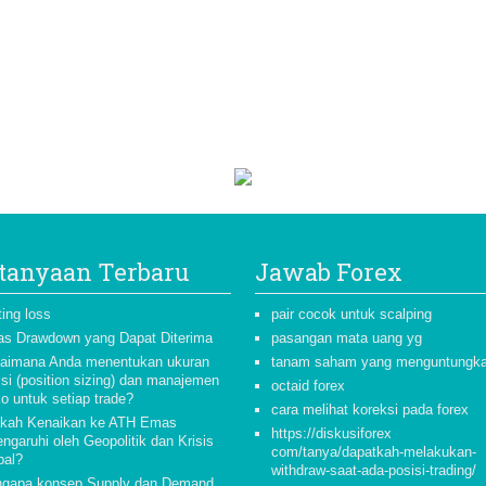
tanyaan Terbaru
Jawab Forex
ting loss
pair cocok untuk scalping
as Drawdown yang Dapat Diterima
pasangan mata uang yg
aimana Anda menentukan ukuran
tanam saham yang menguntungk
isi (position sizing) dan manajemen
octaid forex
ko untuk setiap trade?
cara melihat koreksi pada forex
kah Kenaikan ke ATH Emas
https://diskusiforex
ngaruhi oleh Geopolitik dan Krisis
com/tanya/dapatkah-melakukan-
bal?
withdraw-saat-ada-posisi-trading/
gapa konsep Supply dan Demand