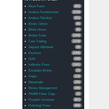
Akun Forex
(92)
Analisa Fundamental
(115)
Analisa Teknikal
(51)
Binary Option
(8)
Blokir Akses
(6)
Broker Forex
(104)
Cara Trading
(319)
Deposit Withdraw
(9)
Ekonomi
(184)
Gold
(40)
Indikator Forex
(181)
Komplain Broker
(3)
Kripto
(14)
Metatrader
(35)
Money Management
(46)
PAMM Forex Copy
(2)
Program Investasi
(81)
Psikologi Forex
(69)