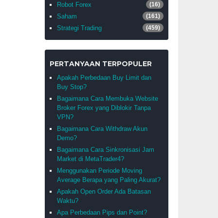
Robot Forex
(16)
Saham
(161)
Strategi Trading
(459)
PERTANYAAN TERPOPULER
Apakah Perbedaan Buy Limit dan
Buy Stop?
Bagaimana Cara Membuka Website
Broker Forex yang Diblokir Tanpa
VPN?
Bagaimana Cara Withdraw Akun
Demo?
Bagaimana Cara Sinkronisasi Jam
Market di MetaTrader4?
Menggunakan Periode Moving
Average Berapa yang Paling Akurat?
Apakah Open Order Ada Batasan
Waktu?
Apa Perbedaan Pips dan Point?