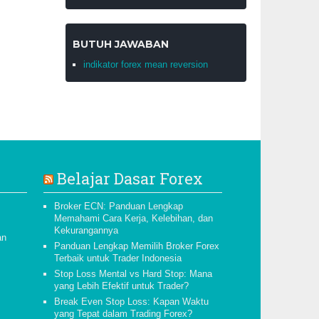
BUTUH JAWABAN
indikator forex mean reversion
Belajar Dasar Forex
Broker ECN: Panduan Lengkap
Memahami Cara Kerja, Kelebihan, dan
Kekurangannya
an
Panduan Lengkap Memilih Broker Forex
Terbaik untuk Trader Indonesia
Stop Loss Mental vs Hard Stop: Mana
yang Lebih Efektif untuk Trader?
Break Even Stop Loss: Kapan Waktu
yang Tepat dalam Trading Forex?