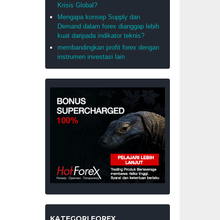
Krisis Global?
Mengapa konsep Supply dan
Demand dalam forex dianggap lebih
kuat daripada indikator teknis?
membandingkan profit forex dengan
instrumen investasi lain
KATEGORI FOREX