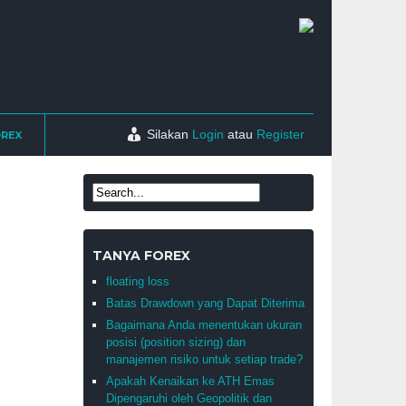
Silakan
Login
atau
Register
OREX
TANYA FOREX
floating loss
Batas Drawdown yang Dapat Diterima
Bagaimana Anda menentukan ukuran
posisi (position sizing) dan
manajemen risiko untuk setiap trade?
Apakah Kenaikan ke ATH Emas
Dipengaruhi oleh Geopolitik dan