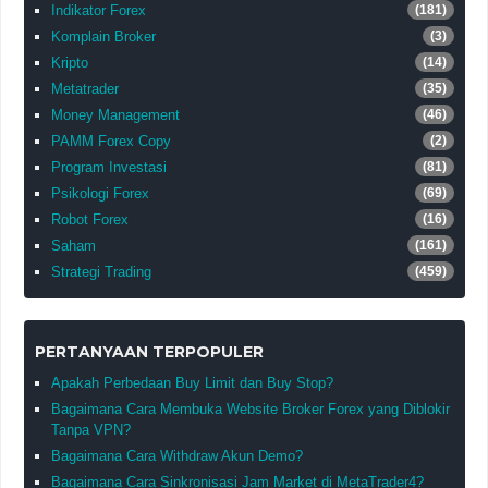
Indikator Forex
(181)
Komplain Broker
(3)
Kripto
(14)
Metatrader
(35)
Money Management
(46)
PAMM Forex Copy
(2)
Program Investasi
(81)
Psikologi Forex
(69)
Robot Forex
(16)
Saham
(161)
Strategi Trading
(459)
PERTANYAAN TERPOPULER
Apakah Perbedaan Buy Limit dan Buy Stop?
Bagaimana Cara Membuka Website Broker Forex yang Diblokir
Tanpa VPN?
Bagaimana Cara Withdraw Akun Demo?
Bagaimana Cara Sinkronisasi Jam Market di MetaTrader4?