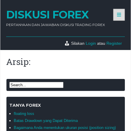
DISKUSI FOREX
PERTANYAAN DAN JAWABAN DISKUSI TRADING FOREX
Silakan
Login
atau
Register
Arsip:
TANYA FOREX
floating loss
Batas Drawdown yang Dapat Diterima
Bagaimana Anda menentukan ukuran posisi (position sizing)