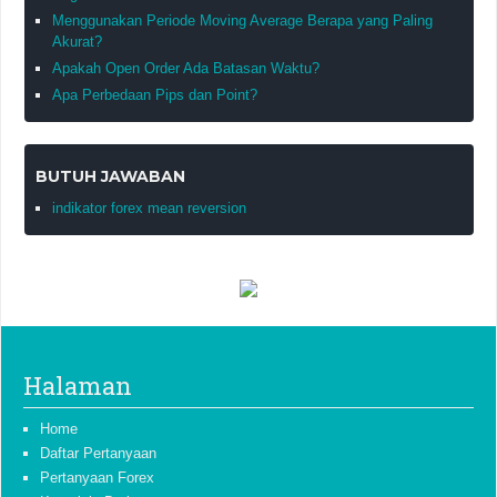
Menggunakan Periode Moving Average Berapa yang Paling
Akurat?
Apakah Open Order Ada Batasan Waktu?
Apa Perbedaan Pips dan Point?
BUTUH JAWABAN
indikator forex mean reversion
Halaman
Home
Daftar Pertanyaan
Pertanyaan Forex