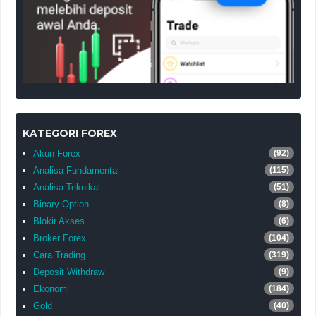
KATEGORI FOREX
Akun Forex
(92)
Analisa Fundamental
(115)
Analisa Teknikal
(51)
Binary Option
(8)
Blokir Akses
(6)
Broker Forex
(104)
Cara Trading
(319)
Deposit Withdraw
(9)
Ekonomi
(184)
Gold
(40)