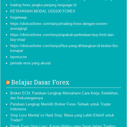
trading forex jangka panjang language:id
KETAHANAN MODAL USD100 FOREX
forgetwwp
https://diskusiforex com/tanya/trading-forex-dengan-sistem-
averaging/
https://diskusiforex com/tanya/apakah-perbedaan-buy-limit-dan-
buy-stop/
https://diskusiforex com/tanya/fitur-yang-dihilangkan-di-broker-fbs-
kenapa/
layerszzw
periode ema yang akurat
Belajar Dasar Forex
Broker ECN: Panduan Lengkap Memahami Cara Kerja, Kelebihan,
dan Kekurangannya
Panduan Lengkap Memilih Broker Forex Terbaik untuk Trader
Indonesia
Stop Loss Mental vs Hard Stop: Mana yang Lebih Efektif untuk
Trader?
Break Even Stop Loss: Kapan Waktu yang Tepat dalam Trading