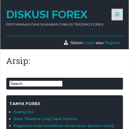
DISKUSI FOREX
PERTANYAAN DAN JAWABAN DISKUSI TRADING FOREX
Silakan
Login
atau
Register
Arsip:
TANYA FOREX
floating loss
Batas Drawdown yang Dapat Diterima
Bagaimana Anda menentukan ukuran posisi (position sizing)