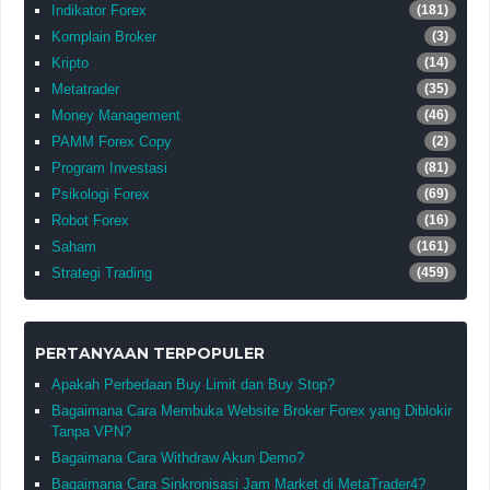
Indikator Forex
(181)
Komplain Broker
(3)
Kripto
(14)
Metatrader
(35)
Money Management
(46)
PAMM Forex Copy
(2)
Program Investasi
(81)
Psikologi Forex
(69)
Robot Forex
(16)
Saham
(161)
Strategi Trading
(459)
PERTANYAAN TERPOPULER
Apakah Perbedaan Buy Limit dan Buy Stop?
Bagaimana Cara Membuka Website Broker Forex yang Diblokir
Tanpa VPN?
Bagaimana Cara Withdraw Akun Demo?
Bagaimana Cara Sinkronisasi Jam Market di MetaTrader4?