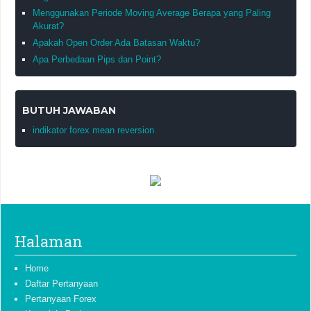
Menggunakan Periode Moving Average Berapa yang Paling
Akurat?
Apakah Open Order Ada Batasan Waktu?
Apa Perbedaan Pips dan Point?
BUTUH JAWABAN
indikator forex mean reversion
Halaman
Home
Daftar Pertanyaan
Pertanyaan Forex