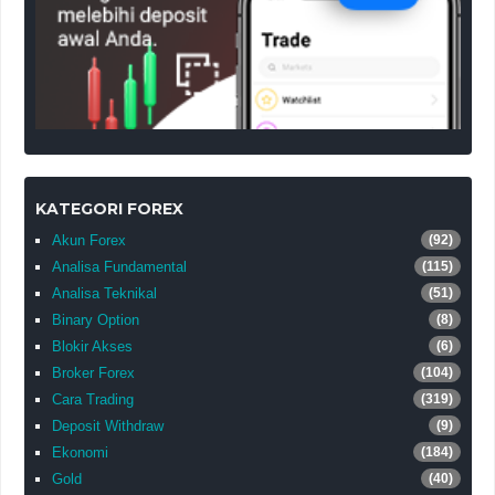
KATEGORI FOREX
Akun Forex
(92)
Analisa Fundamental
(115)
Analisa Teknikal
(51)
Binary Option
(8)
Blokir Akses
(6)
Broker Forex
(104)
Cara Trading
(319)
Deposit Withdraw
(9)
Ekonomi
(184)
Gold
(40)