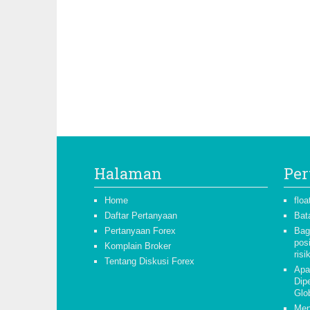
Halaman
Per
Home
floa
Daftar Pertanyaan
Bat
Pertanyaan Forex
Bag
pos
Komplain Broker
risi
Tentang Diskusi Forex
Apa
Dipe
Glo
Men