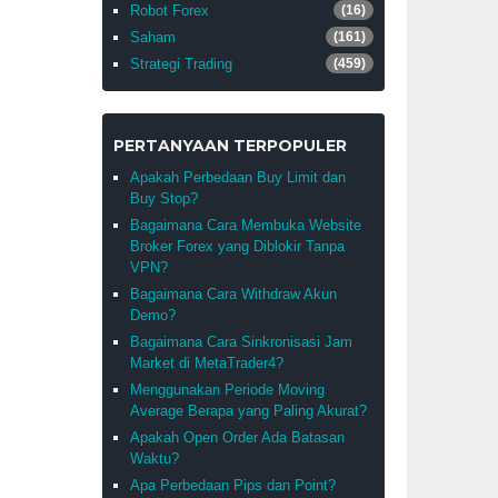
Robot Forex
(16)
Saham
(161)
Strategi Trading
(459)
PERTANYAAN TERPOPULER
Apakah Perbedaan Buy Limit dan
Buy Stop?
Bagaimana Cara Membuka Website
Broker Forex yang Diblokir Tanpa
VPN?
Bagaimana Cara Withdraw Akun
Demo?
Bagaimana Cara Sinkronisasi Jam
Market di MetaTrader4?
Menggunakan Periode Moving
Average Berapa yang Paling Akurat?
Apakah Open Order Ada Batasan
Waktu?
Apa Perbedaan Pips dan Point?