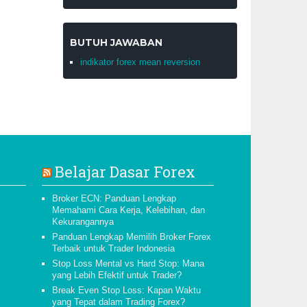
BUTUH JAWABAN
indikator forex mean reversion
Belajar Dasar Forex
Broker ECN: Panduan Lengkap
Memahami Cara Kerja, Kelebihan, dan
Kekurangannya
Panduan Lengkap Memilih Broker Forex
Terbaik untuk Trader Indonesia
Stop Loss Mental vs Hard Stop: Mana
yang Lebih Efektif untuk Trader?
Break Even Stop Loss: Kapan Waktu
yang Tepat dalam Trading Forex?