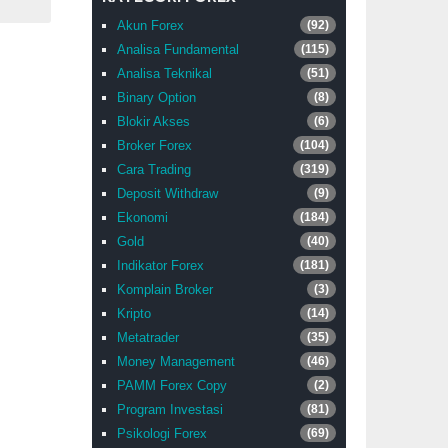
Akun Forex
(92)
Analisa Fundamental
(115)
Analisa Teknikal
(51)
Binary Option
(8)
Blokir Akses
(6)
Broker Forex
(104)
Cara Trading
(319)
Deposit Withdraw
(9)
Ekonomi
(184)
Gold
(40)
Indikator Forex
(181)
Komplain Broker
(3)
Kripto
(14)
Metatrader
(35)
Money Management
(46)
PAMM Forex Copy
(2)
Program Investasi
(81)
Psikologi Forex
(69)