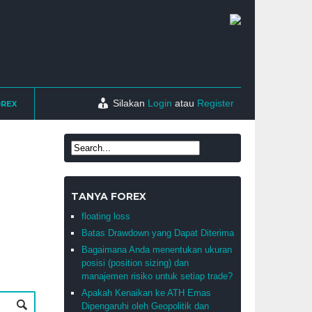
Silakan
Login
atau
Register
OREX
TANYA FOREX
floating loss
Batas Drawdown yang Dapat Diterima
Bagaimana Anda menentukan ukuran
posisi (position sizing) dan
manajemen risiko untuk setiap trade?
Apakah Kenaikan ke ATH Emas
Dipengaruhi oleh Geopolitik dan