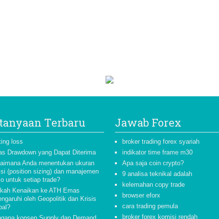
tanyaan Terbaru
Jawab Forex
ting loss
broker trading forex syariah
as Drawdown yang Dapat Diterima
indikator time frame m30
aimana Anda menentukan ukuran
Apa saja coin crypto?
isi (position sizing) dan manajemen
9 analisa teknikal adalah
ko untuk setiap trade?
kelemahan copy trade
kah Kenaikan ke ATH Emas
browser eforx
ngaruhi oleh Geopolitik dan Krisis
cara trading pemula
bal?
broker forex komisi rendah
gapa konsep Supply dan Demand