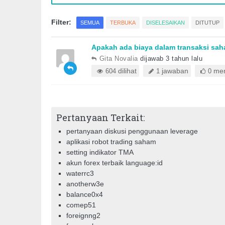
Filter:
SEMUA
TERBUKA
DISELESAIKAN
DITUTUP
Apakah ada biaya dalam transaksi sa
Gita Novalia
dijawab 3 tahun lalu
dilihat
jawaban
mem
604
1
0
Pertanyaan Terkait:
pertanyaan diskusi penggunaan leverage
aplikasi robot trading saham
setting indikator TMA
akun forex terbaik language:id
waterrc3
anotherw3e
balance0x4
comep51
foreignng2