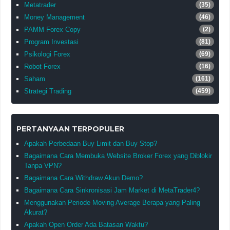
Metatrader
(35)
Money Management
(46)
PAMM Forex Copy
(2)
Program Investasi
(81)
Psikologi Forex
(69)
Robot Forex
(16)
Saham
(161)
Strategi Trading
(459)
PERTANYAAN TERPOPULER
Apakah Perbedaan Buy Limit dan Buy Stop?
Bagaimana Cara Membuka Website Broker Forex yang Diblokir
Tanpa VPN?
Bagaimana Cara Withdraw Akun Demo?
Bagaimana Cara Sinkronisasi Jam Market di MetaTrader4?
Menggunakan Periode Moving Average Berapa yang Paling
Akurat?
Apakah Open Order Ada Batasan Waktu?