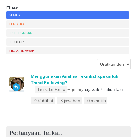
Filter:
SEMUA
TERBUKA
DISELESAIKAN
DITUTUP
TIDAK DIJAWAB
Menggunakan Analisa Teknikal apa untuk
Trend Following?
•
jimmy
dijawab 4 tahun lalu
Indikator Forex
dilihat
jawaban
memilih
992
3
0
Pertanyaan Terkait: