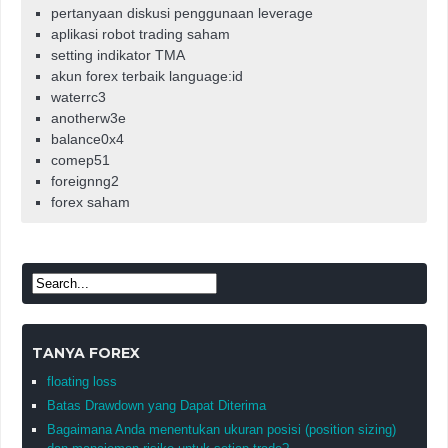
pertanyaan diskusi penggunaan leverage
aplikasi robot trading saham
setting indikator TMA
akun forex terbaik language:id
waterrc3
anotherw3e
balance0x4
comep51
foreignng2
forex saham
TANYA FOREX
floating loss
Batas Drawdown yang Dapat Diterima
Bagaimana Anda menentukan ukuran posisi (position sizing)