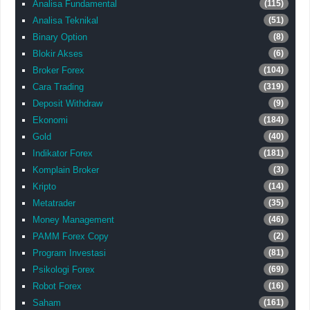
Analisa Fundamental
(115)
Analisa Teknikal
(51)
Binary Option
(8)
Blokir Akses
(6)
Broker Forex
(104)
Cara Trading
(319)
Deposit Withdraw
(9)
Ekonomi
(184)
Gold
(40)
Indikator Forex
(181)
Komplain Broker
(3)
Kripto
(14)
Metatrader
(35)
Money Management
(46)
PAMM Forex Copy
(2)
Program Investasi
(81)
Psikologi Forex
(69)
Robot Forex
(16)
Saham
(161)