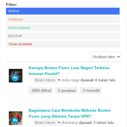
Filter:
SEMUA
TERBUKA
DISELESAIKAN
DITUTUP
TIDAK DIJAWAB
Kenapa Broker Forex Luar Negeri Terkena
Internet Positif?
•
bola naga
dijawab 4 bulan lalu
Blokir Akses
dilihat
jawaban
memilih
2856
6
0
Bagaimana Cara Membuka Website Broker
Forex yang Diblokir Tanpa VPN?
•
Belalang
dijawab 3 tahun lalu
Blokir Akses