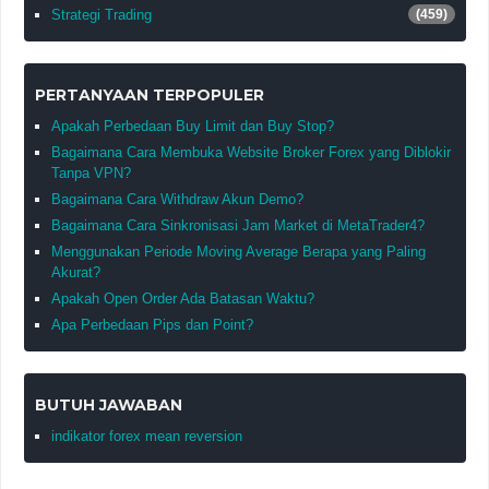
Strategi Trading
(459)
PERTANYAAN TERPOPULER
Apakah Perbedaan Buy Limit dan Buy Stop?
Bagaimana Cara Membuka Website Broker Forex yang Diblokir
Tanpa VPN?
Bagaimana Cara Withdraw Akun Demo?
Bagaimana Cara Sinkronisasi Jam Market di MetaTrader4?
Menggunakan Periode Moving Average Berapa yang Paling
Akurat?
Apakah Open Order Ada Batasan Waktu?
Apa Perbedaan Pips dan Point?
BUTUH JAWABAN
indikator forex mean reversion