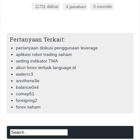
dilihat
jawaban
memilih
11731
4
0
Pertanyaan Terkait:
pertanyaan diskusi penggunaan leverage
aplikasi robot trading saham
setting indikator TMA
akun forex terbaik language:id
waterrc3
anotherw3e
balance0x4
comep51
foreignng2
forex saham