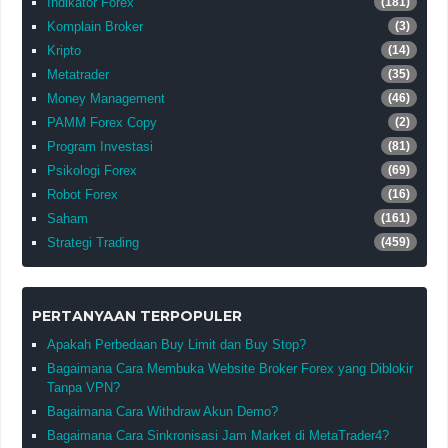
Indikator Forex
(181)
Komplain Broker
(3)
Kripto
(14)
Metatrader
(35)
Money Management
(46)
PAMM Forex Copy
(2)
Program Investasi
(81)
Psikologi Forex
(69)
Robot Forex
(16)
Saham
(161)
Strategi Trading
(459)
PERTANYAAN TERPOPULER
Apakah Perbedaan Buy Limit dan Buy Stop?
Bagaimana Cara Membuka Website Broker Forex yang Diblokir
Tanpa VPN?
Bagaimana Cara Withdraw Akun Demo?
Bagaimana Cara Sinkronisasi Jam Market di MetaTrader4?