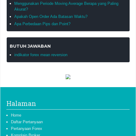
Menggunakan Periode Moving Average Berapa yang Paling
Akurat?
Apakah Open Order Ada Batasan Waktu?
Apa Perbedaan Pips dan Point?
BUTUH JAWABAN
indikator forex mean reversion
Halaman
Home
Daftar Pertanyaan
Pertanyaan Forex
Komplain Broker