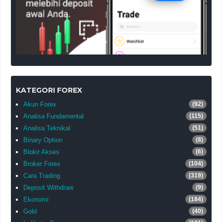
KATEGORI FOREX
Akun Forex
(92)
Analisa Fundamental
(115)
Analisa Teknikal
(51)
Binary Option
(8)
Blokir Akses
(6)
Broker Forex
(104)
Cara Trading
(319)
Deposit Withdraw
(9)
Ekonomi
(184)
Gold
(40)