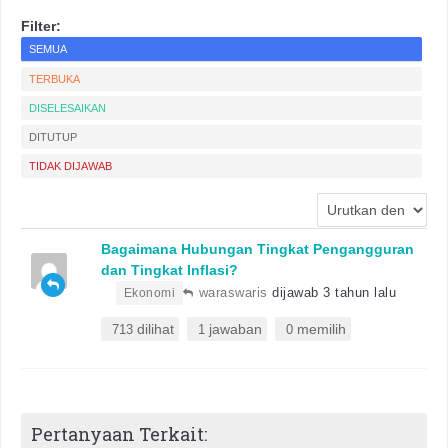
Filter:
SEMUA
TERBUKA
DISELESAIKAN
DITUTUP
TIDAK DIJAWAB
Bagaimana Hubungan Tingkat Pengangguran
dan Tingkat Inflasi?
•
waraswaris
dijawab 3 tahun lalu
Ekonomi
dilihat
jawaban
memilih
713
1
0
Pertanyaan Terkait: