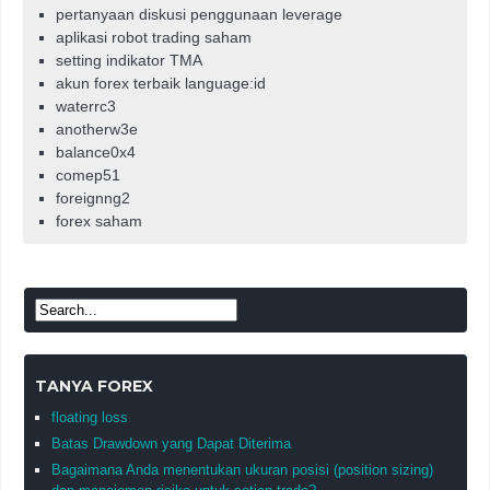
pertanyaan diskusi penggunaan leverage
aplikasi robot trading saham
setting indikator TMA
akun forex terbaik language:id
waterrc3
anotherw3e
balance0x4
comep51
foreignng2
forex saham
TANYA FOREX
floating loss
Batas Drawdown yang Dapat Diterima
Bagaimana Anda menentukan ukuran posisi (position sizing)