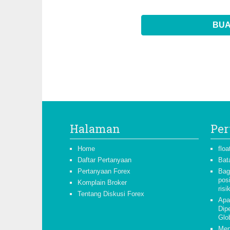
BUA
Halaman
Per
Home
floa
Daftar Pertanyaan
Bat
Pertanyaan Forex
Bag
pos
Komplain Broker
risi
Tentang Diskusi Forex
Apa
Dipe
Glo
Men