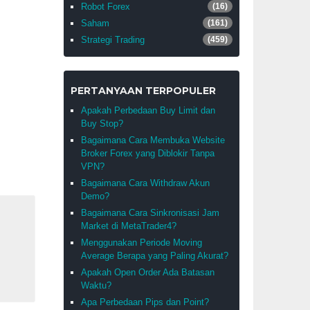
Robot Forex
(16)
Saham
(161)
Strategi Trading
(459)
PERTANYAAN TERPOPULER
Apakah Perbedaan Buy Limit dan
Buy Stop?
Bagaimana Cara Membuka Website
Broker Forex yang Diblokir Tanpa
VPN?
Bagaimana Cara Withdraw Akun
Demo?
Bagaimana Cara Sinkronisasi Jam
Market di MetaTrader4?
Menggunakan Periode Moving
Average Berapa yang Paling Akurat?
Apakah Open Order Ada Batasan
Waktu?
Apa Perbedaan Pips dan Point?