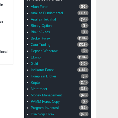
in
Akun Forex
(92)
Analisa Fundamental
(115)
Analisa Teknikal
(51)
an
Binary Option
(8)
Blokir Akses
(6)
Broker Forex
(104)
Cara Trading
(319)
Deposit Withdraw
(9)
ional
Ekonomi
(184)
Gold
(40)
Indikator Forex
(181)
Komplain Broker
(3)
Kripto
(14)
Metatrader
(35)
Money Management
(46)
PAMM Forex Copy
(2)
Program Investasi
(81)
Psikologi Forex
(69)