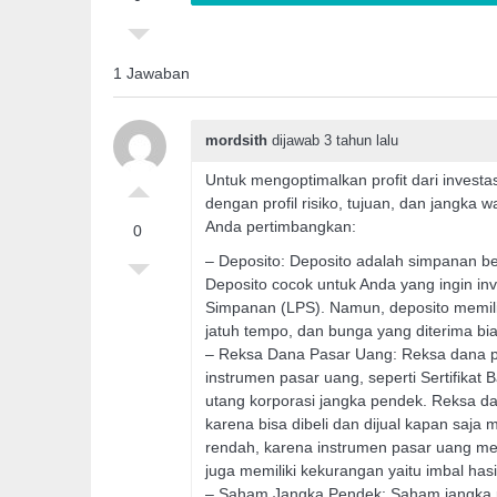
1 Jawaban
mordsith
dijawab 3 tahun lalu
Untuk mengoptimalkan profit dari investa
dengan profil risiko, tujuan, dan jangka 
Anda pertimbangkan:
0
– Deposito: Deposito adalah simpanan be
Deposito cocok untuk Anda yang ingin in
Simpanan (LPS). Namun, deposito memili
jatuh tempo, dan bunga yang diterima bias
– Reksa Dana Pasar Uang: Reksa dana pa
instrumen pasar uang, seperti Sertifikat
utang korporasi jangka pendek. Reksa dan
karena bisa dibeli dan dijual kapan saja 
rendah, karena instrumen pasar uang mem
juga memiliki kekurangan yaitu imbal hasi
– Saham Jangka Pendek: Saham jangka p