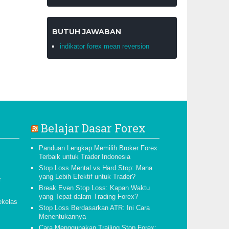
BUTUH JAWABAN
indikator forex mean reversion
Belajar Dasar Forex
Panduan Lengkap Memilih Broker Forex
Terbaik untuk Trader Indonesia
Stop Loss Mental vs Hard Stop: Mana
yang Lebih Efektif untuk Trader?
r
Break Even Stop Loss: Kapan Waktu
yang Tepat dalam Trading Forex?
ekelas
Stop Loss Berdasarkan ATR: Ini Cara
Menentukannya
Cara Menggunakan Trailing Stop Forex: