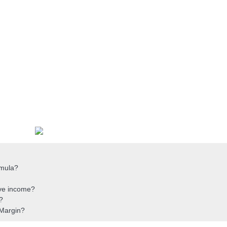
emula?
ive income?
?
 Margin?