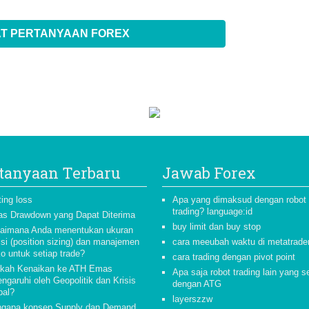
T PERTANYAAN FOREX
tanyaan Terbaru
Jawab Forex
ting loss
Apa yang dimaksud dengan robot
trading? language:id
as Drawdown yang Dapat Diterima
buy limit dan buy stop
aimana Anda menentukan ukuran
isi (position sizing) dan manajemen
cara meeubah waktu di metatrade
ko untuk setiap trade?
cara trading dengan pivot point
kah Kenaikan ke ATH Emas
Apa saja robot trading lain yang s
ngaruhi oleh Geopolitik dan Krisis
dengan ATG
bal?
layerszzw
gapa konsep Supply dan Demand