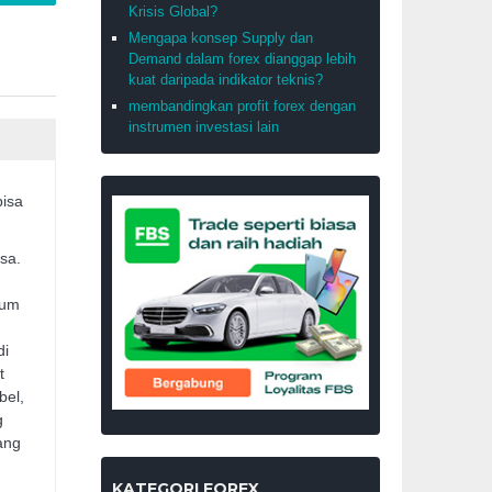
Krisis Global?
Mengapa konsep Supply dan
Demand dalam forex dianggap lebih
kuat daripada indikator teknis?
membandingkan profit forex dengan
instrumen investasi lain
bisa
sa.
lum
di
t
bel,
g
ang
KATEGORI FOREX