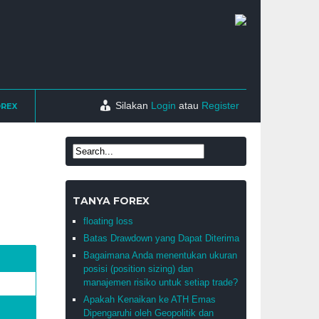
Silakan
Login
atau
Register
OREX
TANYA FOREX
floating loss
Batas Drawdown yang Dapat Diterima
Bagaimana Anda menentukan ukuran
posisi (position sizing) dan
manajemen risiko untuk setiap trade?
Apakah Kenaikan ke ATH Emas
Dipengaruhi oleh Geopolitik dan