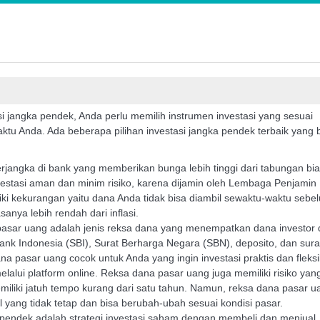
si jangka pendek, Anda perlu memilih instrumen investasi yang sesuai
waktu Anda. Ada beberapa pilihan investasi jangka pendek terbaik yang 
rjangka di bank yang memberikan bunga lebih tinggi dari tabungan bia
vestasi aman dan minim risiko, karena dijamin oleh Lembaga Penjamin
ki kekurangan yaitu dana Anda tidak bisa diambil sewaktu-waktu sebe
anya lebih rendah dari inflasi.
sar uang adalah jenis reksa dana yang menempatkan dana investor 
 Bank Indonesia (SBI), Surat Berharga Negara (SBN), deposito, dan sura
a pasar uang cocok untuk Anda yang ingin investasi praktis dan fleksi
melalui platform online. Reksa dana pasar uang juga memiliki risiko yan
iliki jatuh tempo kurang dari satu tahun. Namun, reksa dana pasar u
l yang tidak tetap dan bisa berubah-ubah sesuai kondisi pasar.
endek adalah strategi investasi saham dengan membeli dan menjual