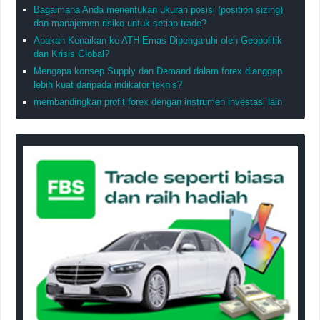
Bagaimana Anda menentukan ukuran posisi (position sizing)
dan manajemen risiko untuk setiap trade?
Apakah Kenaikan ke ATH Emas Dipengaruhi oleh Geopolitik
dan Krisis Global?
Mengapa konsep Supply dan Demand dalam forex dianggap
lebih kuat daripada indikator teknis?
membandingkan profit forex dengan instrumen investasi lain