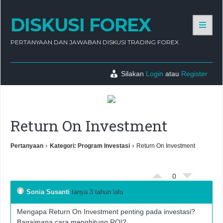
DISKUSI FOREX
PERTANYAAN DAN JAWABAN DISKUSI TRADING FOREX
Silakan
Login
atau
Register
Return On Investment
›
›
Pertanyaan
Kategori: Program Investasi
Return On Investment
0
Sonia Susanti
tanya 3 tahun lalu
Mengapa Return On Investment penting pada investasi?
Bagaimana cara menghitung ROI?