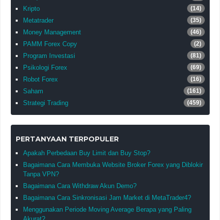
Kripto
(14)
Metatrader
(35)
Money Management
(46)
PAMM Forex Copy
(2)
Program Investasi
(81)
Psikologi Forex
(69)
Robot Forex
(16)
Saham
(161)
Strategi Trading
(459)
PERTANYAAN TERPOPULER
Apakah Perbedaan Buy Limit dan Buy Stop?
Bagaimana Cara Membuka Website Broker Forex yang Diblokir
Tanpa VPN?
Bagaimana Cara Withdraw Akun Demo?
Bagaimana Cara Sinkronisasi Jam Market di MetaTrader4?
Menggunakan Periode Moving Average Berapa yang Paling
Akurat?