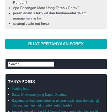
Rendah?
Apa Pasangan Mata Uang Terbaik Forex?
peran analisis teknikal dan fundamental dalam
manajemen risiko
strategi scale out forex
BUAT PERTANYAAN FOREX
TANYA FOREX
floating loss
Batas Drawdown yang Dapat Diterima
Bagaimana Anda menentukan ukuran posisi (position sizing)
dan manajemen risiko untuk setiap trade?
Apakah Kenaikan ke ATH Emas Dipengaruhi oleh Geopolitik