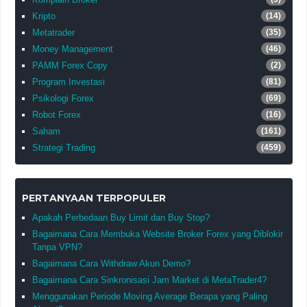
Kripto
(14)
Metatrader
(35)
Money Management
(46)
PAMM Forex Copy
(2)
Program Investasi
(81)
Psikologi Forex
(69)
Robot Forex
(16)
Saham
(161)
Strategi Trading
(459)
PERTANYAAN TERPOPULER
Apakah Perbedaan Buy Limit dan Buy Stop?
Bagaimana Cara Membuka Website Broker Forex yang Diblokir
Tanpa VPN?
Bagaimana Cara Withdraw Akun Demo?
Bagaimana Cara Sinkronisasi Jam Market di MetaTrader4?
Menggunakan Periode Moving Average Berapa yang Paling