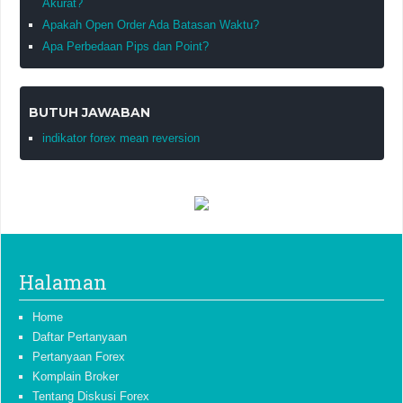
Akurat?
Apakah Open Order Ada Batasan Waktu?
Apa Perbedaan Pips dan Point?
BUTUH JAWABAN
indikator forex mean reversion
Halaman
Home
Daftar Pertanyaan
Pertanyaan Forex
Komplain Broker
Tentang Diskusi Forex