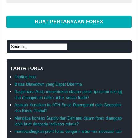
BUAT PERTANYAAN FOREX
TANYA FOREX
floating loss
Batas Drawdown yang Dapat Diterima
Bagaimana Anda menentukan ukuran posisi (position sizing)
dan manajemen risiko untuk setiap trade?
Apakah Kenaikan ke ATH Emas Dipengaruhi oleh Geopolitik
dan Krisis Global?
Mengapa konsep Supply dan Demand dalam forex dianggap
lebih kuat daripada indikator teknis?
membandingkan profit forex dengan instrumen investasi lain