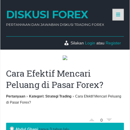
DISKUSI FOREX
PERTANYAAN DAN JAWABAN DISKUSI TRADING FOREX
Silakan
Login
atau
Register
Cara Efektif Mencari
Peluang di Pasar Forex?
›
›
Pertanyaan
Kategori: Strategi Trading
Cara Efektif Mencari Peluang
di Pasar Forex?
0
Abdul Ghani
tanya 3 tahun lalu