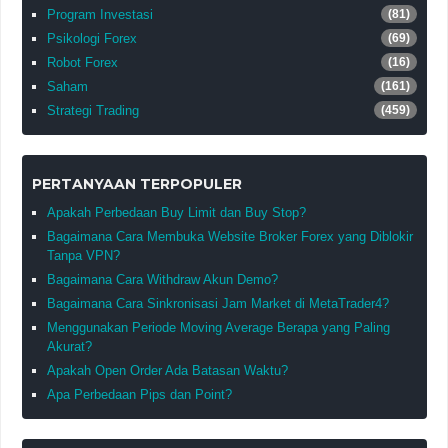
Program Investasi
(81)
Psikologi Forex
(69)
Robot Forex
(16)
Saham
(161)
Strategi Trading
(459)
PERTANYAAN TERPOPULER
Apakah Perbedaan Buy Limit dan Buy Stop?
Bagaimana Cara Membuka Website Broker Forex yang Diblokir
Tanpa VPN?
Bagaimana Cara Withdraw Akun Demo?
Bagaimana Cara Sinkronisasi Jam Market di MetaTrader4?
Menggunakan Periode Moving Average Berapa yang Paling
Akurat?
Apakah Open Order Ada Batasan Waktu?
Apa Perbedaan Pips dan Point?