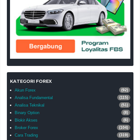
KATEGORI FOREX
Akun Forex
(92)
Analisa Fundamental
(115)
Analisa Teknikal
(51)
Binary Option
(8)
Blokir Akses
(6)
Broker Forex
(104)
Cara Trading
(319)