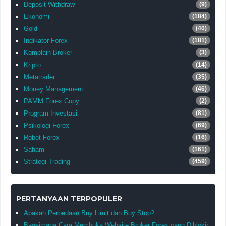
Deposit Withdraw
(9)
Ekonomi
(184)
Gold
(40)
Indikator Forex
(181)
Komplain Broker
(3)
Kripto
(14)
Metatrader
(35)
Money Management
(46)
PAMM Forex Copy
(2)
Program Investasi
(81)
Psikologi Forex
(69)
Robot Forex
(16)
Saham
(161)
Strategi Trading
(459)
PERTANYAAN TERPOPULER
Apakah Perbedaan Buy Limit dan Buy Stop?
Bagaimana Cara Membuka Website Broker Forex yang Diblokir