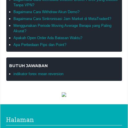
Tanpa VPN?
Bagaimana Cara Withdraw Akun Demo?
Bagaimana Cara Sinkronisasi Jam Market di MetaTrader4?
Menggunakan Periode Moving Average Berapa yang Paling
Akurat?
Apakah Open Order Ada Batasan Waktu?
Apa Perbedaan Pips dan Point?
BUTUH JAWABAN
indikator forex mean reversion
Halaman