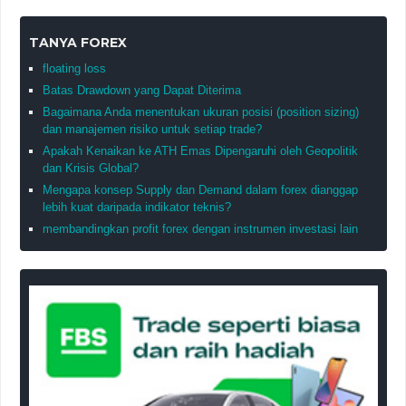
TANYA FOREX
floating loss
Batas Drawdown yang Dapat Diterima
Bagaimana Anda menentukan ukuran posisi (position sizing)
dan manajemen risiko untuk setiap trade?
Apakah Kenaikan ke ATH Emas Dipengaruhi oleh Geopolitik
dan Krisis Global?
Mengapa konsep Supply dan Demand dalam forex dianggap
lebih kuat daripada indikator teknis?
membandingkan profit forex dengan instrumen investasi lain