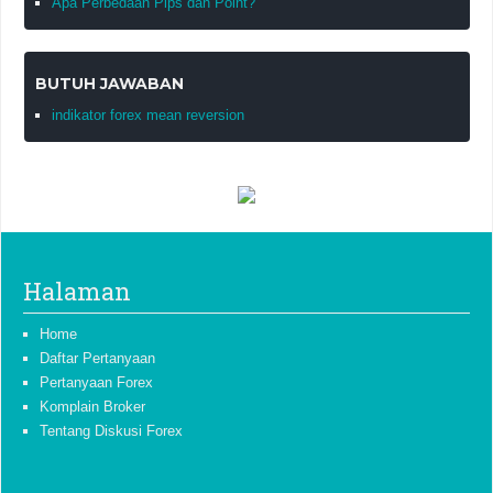
Apa Perbedaan Pips dan Point?
BUTUH JAWABAN
indikator forex mean reversion
Halaman
Home
Daftar Pertanyaan
Pertanyaan Forex
Komplain Broker
Tentang Diskusi Forex