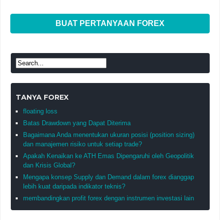
BUAT PERTANYAAN FOREX
TANYA FOREX
floating loss
Batas Drawdown yang Dapat Diterima
Bagaimana Anda menentukan ukuran posisi (position sizing)
dan manajemen risiko untuk setiap trade?
Apakah Kenaikan ke ATH Emas Dipengaruhi oleh Geopolitik
dan Krisis Global?
Mengapa konsep Supply dan Demand dalam forex dianggap
lebih kuat daripada indikator teknis?
membandingkan profit forex dengan instrumen investasi lain